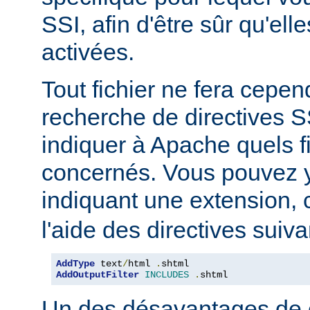
SSI, afin d'être sûr qu'ell
activées.
Tout fichier ne fera cepen
recherche de directives 
indiquer à Apache quels f
concernés. Vous pouvez y
indiquant une extension
l'aide des directives suiva
AddType
 text
/
html 
.
AddOutputFilter
INCLUDES
.
shtml
Un des désavantages de 