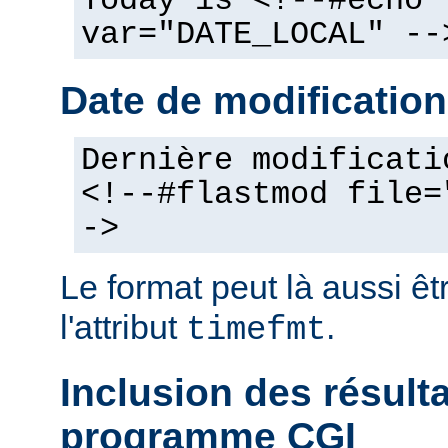
Today is <!--#echo
var="DATE_LOCAL" --
Date de modification
Dernière modificati
<!--#flastmod file=
->
Le format peut là aussi êt
l'attribut
.
timefmt
Inclusion des résult
programme CGI