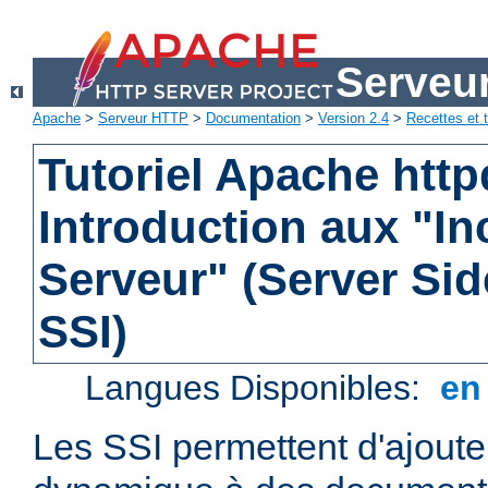
Serveu
Apache
>
Serveur HTTP
>
Documentation
>
Version 2.4
>
Recettes et t
Tutoriel Apache http
Introduction aux "In
Serveur" (Server Sid
SSI)
Langues Disponibles:
e
Les SSI permettent d'ajout