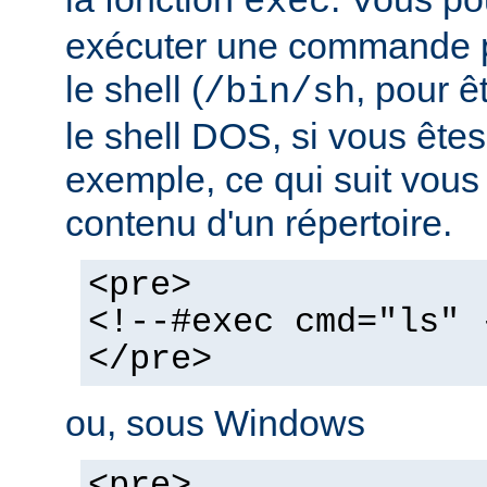
exec
exécuter une commande pa
le shell (
, pour ê
/bin/sh
le shell DOS, si vous ête
exemple, ce qui suit vous 
contenu d'un répertoire.
<pre>
<!--#exec cmd="ls" 
</pre>
ou, sous Windows
<pre>