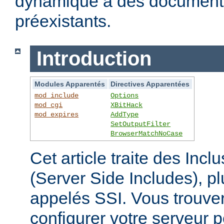
dynamique à des documen
préexistants.
Introduction
Modules Apparentés
Directives Apparentées
mod_include
Options
mod_cgi
XBitHack
mod_expires
AddType
SetOutputFilter
BrowserMatchNoCase
Cet article traite des Inc
(Server Side Includes),
appelés SSI. Vous trouver
configurer votre serveur p