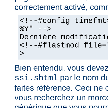
correctement activé, comm
<!--#config timefmt
%Y" -->
Dernière modificati
<!--#flastmod file=
>
Bien entendu, vous deve
par le nom du
ssi.shtml
faites référence. Ceci ne 
vous recherchez un morc
générique que vous pourr