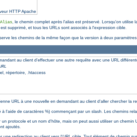
serveur HTTP Apache
, le chemin complet après l'alias est préservé. Lorsqu'on utilise 
Alias
r est supprimé, et tous les URLs sont associés à l'expression cible.
erve les chemins de la même façon que la version à deux paramètres, a
mandant au client d'effectuer une autre requête avec une URL différent
URL
el, répertoire, .htaccess
nne URL à une nouvelle en demandant au client d'aller chercher la res
 à l'aide de caractères %) commençant par un slash. Les chemins relat
n protocole et un nom d'hôte, mais on peut aussi utiliser un chemin
nt ajoutés.
 une redirection au client vers l'
URL
cible. Tout élément de chemin su