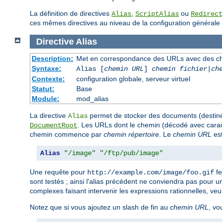
La définition de directives
,
ou
Alias
ScriptAlias
Redirec
ces mêmes directives au niveau de la configuration générale 
Directive
Alias
Description:
Met en correspondance des URLs avec des ch
Syntaxe:
Alias [
chemin URL
]
chemin fichier
|
ch
Contexte:
configuration globale, serveur virtuel
Statut:
Base
Module:
mod_alias
La directive
permet de stocker des documents (destinés
Alias
. Les URLs dont le chemin (décodé avec ca
DocumentRoot
chemin commence par
chemin répertoire
. Le
chemin URL
est
Alias
"/image"
"/ftp/pub/image"
Une requête pour
fe
http://example.com/image/foo.gif
sont testés ; ainsi l'alias précédent ne conviendra pas pour 
complexes faisant intervenir les expressions rationnelles, veui
Notez que si vous ajoutez un slash de fin au
chemin URL
, vo