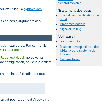
ScriptAliasMatch
ouvez utiliser la
syntaxe des
Traitement des bugs
Journal des modifications de
httpd
es chaînes d'arguments des
Problèmes connus
Signaler un bug
Voir aussi
mod_rewrite
fusion
standards. Par contre, ils
Mise en correspondance des
).
VirtualHost>
URLs avec le système de
fichiers
u
ne se verra
RedirectMatch
Commentaires
r de configuration, seule la première
s au moins précis afin que toutes
ayant pour argument
,
/foo/bar