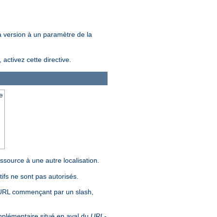
la version à un paramètre de la
ctivez cette directive.
e
source à une autre localisation.
ifs ne sont pas autorisés.
 URL commençant par un slash,
pplémentaire situé en aval du
URL-