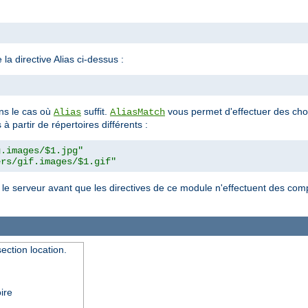
la directive Alias ci-dessus :
"
s le cas où
suffit.
vous permet d'effectuer des cho
Alias
AliasMatch
à partir de répertoires différents :
g.images/$1.jpg"
ers/gif.images/$1.gif"
r le serveur avant que les directives de ce module n'effectuent des c
ection location.
ire