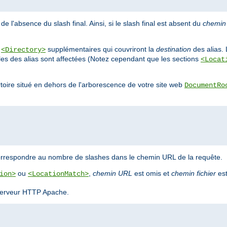
e l'absence du slash final. Ainsi, si le slash final est absent du
chemin
s
supplémentaires qui couvriront la
destination
des alias. 
<Directory>
bles des alias sont affectées (Notez cependant que les sections
<Locat
ertoire situé en dehors de l'arborescence de votre site web
DocumentRo
orrespondre au nombre de slashes dans le chemin URL de la requête.
ou
,
chemin URL
est omis et
chemin fichier
est
ion>
<LocationMatch>
u serveur HTTP Apache.