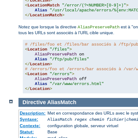
</
Location
>
<
LocationMatch
"/error/(?<NUMBER>[0-9]+)"
>
Alias
"/usr/local/apache/errors/%{env:MAT
</
LocationMatch
>
Notez que lorsque la directive
est à "on
AliasPreservePath
tous les URLs sont associés à l'URL cible unique.
# /files/foo et /files/bar associés à /ftp/pu
<
Location
"/files"
>
AliasPreservePath
 on

Alias
"/ftp/pub/files"
</
Location
>
# /errors/foo et /errors/bar associés à /var/
<
Location
"/errors"
>
AliasPreservePath
 off

Alias
"/var/www/errors.html"
</
Location
>
Directive
AliasMatch
Description:
Met en correspondance des URLs avec le systèm
Syntaxe:
AliasMatch
regex
chemin fichier
|
chem
Contexte:
configuration globale, serveur virtuel
Statut:
Base
Module:
mod_alias