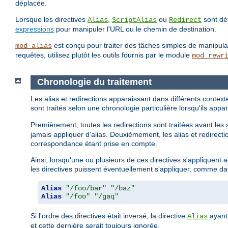
déplacée.
Lorsque les directives
,
ou
sont déf
Alias
ScriptAlias
Redirect
expressions
pour manipuler l'URL ou le chemin de destination.
est conçu pour traiter des tâches simples de manipu
mod_alias
requêtes, utilisez plutôt les outils fournis par le module
mod_rewr
Chronologie du traitement
Les alias et redirections apparaissant dans différents contex
sont traités selon une chronologie particulière lorsqu'ils a
Premièrement, toutes les redirections sont traitées avant les 
jamais appliquer d'alias. Deuxièmement, les alias et redirectio
correspondance étant prise en compte.
Ainsi, lorsqu'une ou plusieurs de ces directives s'appliquent
les directives puissent éventuellement s'appliquer, comme da
Alias
"/foo/bar"
"/baz"
Alias
"/foo"
"/gaq"
Si l'ordre des directives était inversé, la directive
ayant
Alias
et cette dernière serait toujours ignorée.