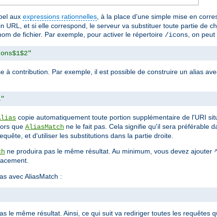
ppel aux
expressions rationnelles
, à la place d'une simple mise en corr
 URL, et si elle correspond, le serveur va substituer toute partie de 
nom de fichier. Par exemple, pour activer le répertoire
, on peut u
/icons
cons$1$2"
e à contribution. Par exemple, il est possible de construire un alias 
1"
copie automatiquement toute portion supplémentaire de l'URI sit
Alias
alors que
ne le fait pas. Cela signifie qu'il sera préférable
AliasMatch
quête, et d'utiliser les substitutions dans la partie droite.
ne produira pas le même résultat. Au minimum, vous devez ajouter
ch
placement.
as avec AliasMatch :
 le même résultat. Ainsi, ce qui suit va rediriger toutes les requêtes q