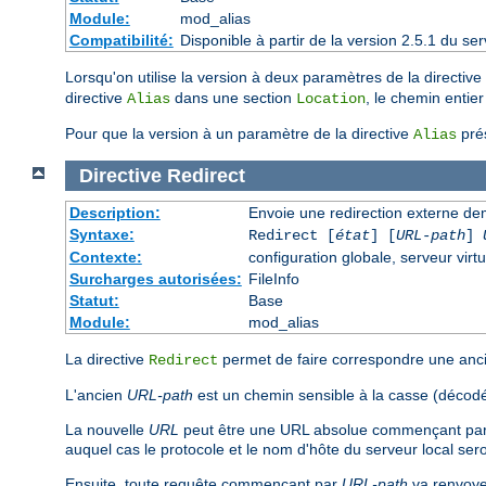
Module:
mod_alias
Compatibilité:
Disponible à partir de la version 2.5.1 du 
Lorsqu'on utilise la version à deux paramètres de la directive
directive
dans une section
, le chemin entie
Alias
Location
Pour que la version à un paramètre de la directive
prés
Alias
Directive
Redirect
Description:
Envoie une redirection externe de
Syntaxe:
Redirect [
état
] [
URL-path
]
Contexte:
configuration globale, serveur virtu
Surcharges autorisées:
FileInfo
Statut:
Base
Module:
mod_alias
La directive
permet de faire correspondre une ancie
Redirect
L'ancien
URL-path
est un chemin sensible à la casse (décodé
La nouvelle
URL
peut être une URL absolue commençant par u
auquel cas le protocole et le nom d'hôte du serveur local sero
Ensuite, toute requête commençant par
URL-path
va renvoyer