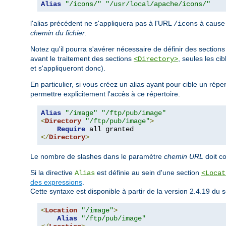
Alias
"/icons/"
"/usr/local/apache/icons/"
l'alias précédent ne s'appliquera pas à l'URL
à cause d
/icons
chemin du fichier
.
Notez qu'il pourra s'avérer nécessaire de définir des section
avant le traitement des sections
, seules les ci
<Directory>
et s'appliqueront donc).
En particulier, si vous créez un alias ayant pour cible un rép
permettre explicitement l'accès à ce répertoire.
Alias
"/image"
"/ftp/pub/image"
<
Directory
"/ftp/pub/image"
>
Require
</
Directory
>
Le nombre de slashes dans le paramètre
chemin URL
doit c
Si la directive
est définie au sein d'une section
Alias
<Locat
des expressions
.
Cette syntaxe est disponible à partir de la version 2.4.19 d
<
Location
"/image"
>
Alias
"/ftp/pub/image"