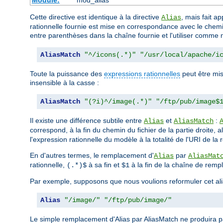
Cette directive est identique à la directive
, mais fait a
Alias
rationnelle fournie est mise en correspondance avec le chemin
entre parenthèses dans la chaîne fournie et l'utiliser comme 
AliasMatch
"^/icons(.*)"
"/usr/local/apache/i
Toute la puissance des
expressions rationnelles
peut être mis
insensible à la casse :
AliasMatch
"(?i)^/image(.*)"
"/ftp/pub/image$
Il existe une différence subtile entre
et
:
Alias
AliasMatch
correspond, à la fin du chemin du fichier de la partie droite, 
l'expression rationnelle du modèle à la totalité de l'URI de la re
En d'autres termes, le remplacement d'
par
Alias
AliasMat
rationnelle,
à sa fin et
à la fin de la chaîne de rem
(.*)$
$1
Par exemple, supposons que nous voulions reformuler cet ali
Alias
"/image/"
"/ftp/pub/image/"
Le simple remplacement d'Alias par AliasMatch ne produira pas