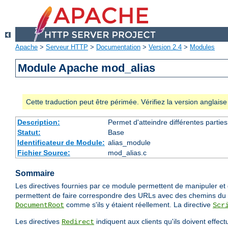
Apache
>
Serveur HTTP
>
Documentation
>
Version 2.4
>
Modules
Module Apache mod_alias
Cette traduction peut être périmée. Vérifiez la version anglai
Description:
Permet d'atteindre différentes partie
Statut:
Base
Identificateur de Module:
alias_module
Fichier Source:
mod_alias.c
Sommaire
Les directives fournies par ce module permettent de manipuler et d
permettent de faire correspondre des URLs avec des chemins du s
comme s'ils y étaient réellement. La directive
DocumentRoot
Scr
Les directives
indiquent aux clients qu'ils doivent effec
Redirect