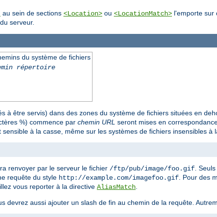
au sein de sections
ou
l'emporte sur 
t
<Location>
<LocationMatch>
du serveur.
emins du système de fichiers
emin répertoire
 à être servis) dans des zones du système de fichiers situées en deh
ractères %) commence par
chemin URL
seront mises en correspondance 
 sensible à la casse, même sur les systèmes de fichiers insensibles à 
ra renvoyer par le serveur le fichier
. Seul
/ftp/pub/image/foo.gif
une requête du style
. Pour des 
http://example.com/imagefoo.gif
llez vous reporter à la directive
.
AliasMatch
us devrez aussi ajouter un slash de fin au chemin de la requête. Autreme