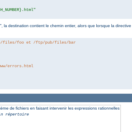
CH_NUMBER}.html"
", la destination contient le chemin entier, alors que lorsque la directiv
b/files/foo et /ftp/pub/files/bar
www/errors.html
e de fichiers en faisant intervenir les expressions rationnelles
in répertoire