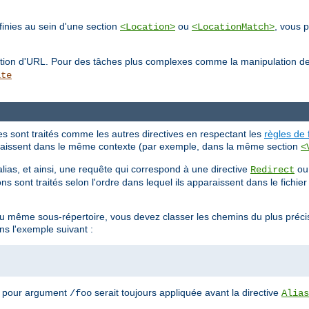
inies au sein d'une section
ou
, vous p
<Location>
<LocationMatch>
lation d'URL. Pour des tâches plus complexes comme la manipulation d
ite
tes sont traités comme les autres directives en respectant les
règles de 
pparaissent dans le même contexte (par exemple, dans la même section
<
alias, et ainsi, une requête qui correspond à une directive
o
Redirect
ns sont traités selon l'ordre dans lequel ils apparaissent dans le fichie
 au même sous-répertoire, vous devez classer les chemins du plus préci
ns l'exemple suivant :
 pour argument
serait toujours appliquée avant la directive
/foo
Alias