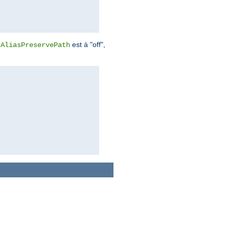
e
est à "off",
AliasPreservePath