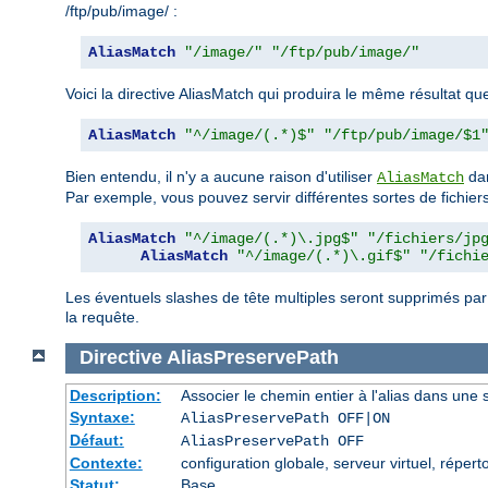
/ftp/pub/image/ :
AliasMatch
"/image/"
"/ftp/pub/image/"
Voici la directive AliasMatch qui produira le même résultat que 
AliasMatch
"^/image/(.*)$"
"/ftp/pub/image/$1
Bien entendu, il n'y a aucune raison d'utiliser
dan
AliasMatch
Par exemple, vous pouvez servir différentes sortes de fichiers 
AliasMatch
"^/image/(.*)\.jpg$"
"/fichiers/jp
AliasMatch
"^/image/(.*)\.gif$"
"/fichi
Les éventuels slashes de tête multiples seront supprimés pa
la requête.
Directive
AliasPreservePath
Description:
Associer le chemin entier à l'alias dans une s
Syntaxe:
AliasPreservePath OFF|ON
Défaut:
AliasPreservePath OFF
Contexte:
configuration globale, serveur virtuel, réperto
Statut:
Base