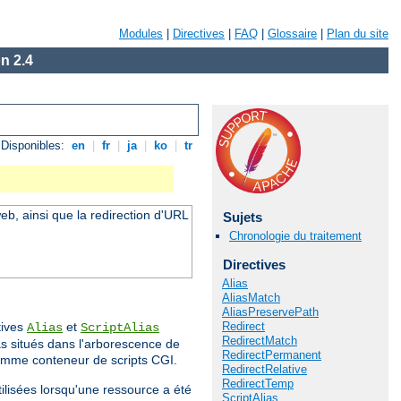
Modules
|
Directives
|
FAQ
|
Glossaire
|
Plan du site
n 2.4
Disponibles:
en
|
fr
|
ja
|
ko
|
tr
eb, ainsi que la redirection d'URL
Sujets
Chronologie du traitement
Directives
Alias
AliasMatch
AliasPreservePath
Redirect
tives
et
Alias
ScriptAlias
RedirectMatch
s situés dans l'arborescence de
RedirectPermanent
comme conteneur de scripts CGI.
RedirectRelative
RedirectTemp
tilisées lorsqu'une ressource a été
ScriptAlias