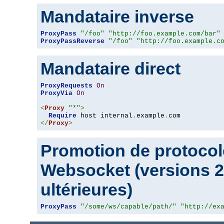
Mandataire inverse
ProxyPass
"/foo"
"http://foo.example.com/bar"
ProxyPassReverse
"/foo"
"http://foo.example.c
Mandataire direct
ProxyRequests
On
ProxyVia
On
<
Proxy
"*"
>
Require
 host internal
.
example
.
</
Proxy
>
Promotion de protocol
Websocket (versions 2.
ultérieures)
ProxyPass
"/some/ws/capable/path/"
"http://ex