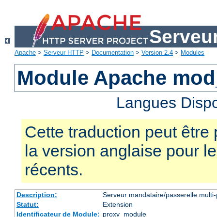
Serveu
Apache
>
Serveur HTTP
>
Documentation
>
Version 2.4
>
Modules
Module Apache mod
Langues Dispo
Cette traduction peut être 
la version anglaise pour 
récents.
Description:
Serveur mandataire/passerelle multi-
Statut:
Extension
Identificateur de Module:
proxy_module