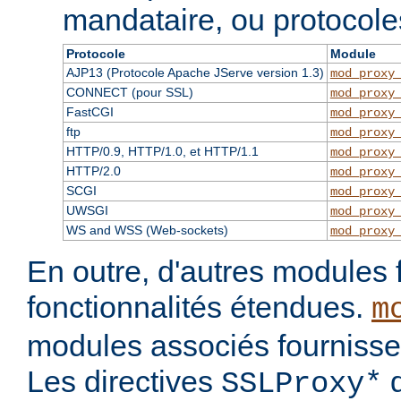
mandataire, ou protocole
Protocole
Module
AJP13 (Protocole Apache JServe version 1.3)
mod_proxy
CONNECT (pour SSL)
mod_proxy
FastCGI
mod_proxy
ftp
mod_proxy
HTTP/0.9, HTTP/1.0, et HTTP/1.1
mod_proxy
HTTP/2.0
mod_proxy
SCGI
mod_proxy
UWSGI
mod_proxy
WS and WSS (Web-sockets)
mod_proxy
En outre, d'autres modules 
fonctionnalités étendues.
m
modules associés fournisse
Les directives
d
SSLProxy*