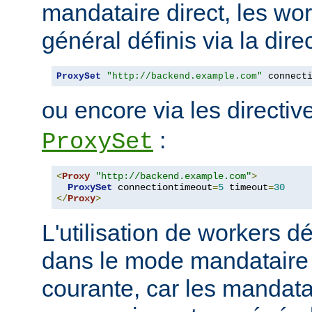
mandataire direct, les wo
général définis via la dire
ProxySet
"http://backend.example.com"
 connect
ou encore via les directi
:
ProxySet
<
Proxy
"http://backend.example.com"
>
ProxySet
 connectiontimeout
=
5
 timeout
=
30
</
Proxy
>
L'utilisation de workers dé
dans le mode mandataire d
courante, car les mandata