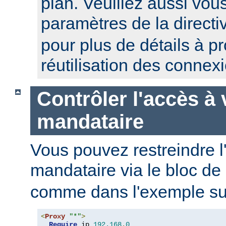
plan. Veuillez aussi vou
paramètres de la direct
pour plus de détails à p
réutilisation des connex
Contrôler l'accès à 
mandataire
Vous pouvez restreindre l
mandataire via le bloc de
comme dans l'exemple sui
<
Proxy
"*"
>
Require
 ip 
192.168
.
0