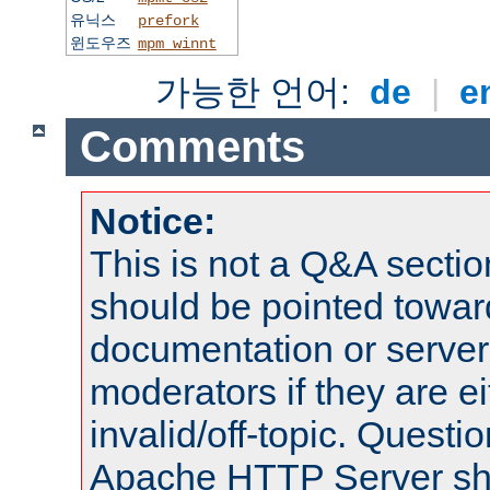
유닉스
prefork
윈도우즈
mpm_winnt
가능한 언어:
de
|
e
Comments
Notice:
This is not a Q&A sect
should be pointed towar
documentation or serve
moderators if they are 
invalid/off-topic. Quest
Apache HTTP Server shou