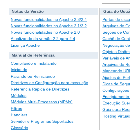
Notas da Versão
Guia do Usuá
Novas funcionalidades no Apache 2.3/2.4
Portas de escu
Novas funcionalidades no Apache 2.1/2.2
Arquivos de C
Novas funcionalidades no Apache 2.0
Seções de Con
Atualizando da versão 2.2 para 2.4
Cachê de Con
Licença Apache
Negociação de
Objetos Dinâm
Manual de Referência
Variáveis de A
Compilando e Instalando
Arquivos de Re
Iniciando
Mapeando URLs
Parando ou Reiniciando
Ajustes de Pe
Diretrizes de Configuração para execução
Dicas de Segu
Referência Rápida de Diretrizes
Configurações 
Módulos
Encriptamento
Módulos Multi-Processos (MPMs)
Execução Suex
Filtros
Guia para Ree
Handlers
Hosting Virtuai
Servidor e Programas Suportados
Glossário