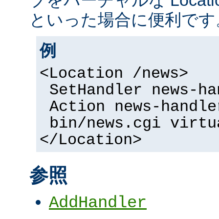
といった場合に便利です
例
<Location /news>
SetHandler news-ha
Action news-handle
bin/news.cgi virtu
</Location>
参照
AddHandler