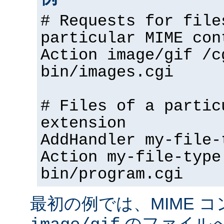
# Requests for file
particular MIME con
Action image/gif /c
bin/images.cgi
# Files of a partic
extension
AddHandler my-file-
Action my-file-type
bin/program.cgi
最初の例では、MIME 
のファイル