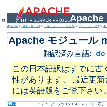
Apach
Apache
>
HTTP サーバ
>
ドキュメンテーション
>
バージョン 2.4
>
モ
Apache モジュール mo
翻訳済み言語:
d
この日本語訳はすでに古
性があります。 最近更
には英語版をご覧下さい
説明:
メディアタイプやリクエストメソッドに応じて 