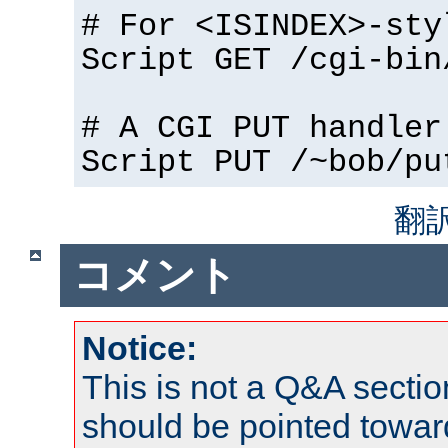
# For <ISINDEX>-sty
Script GET /cgi-bin
# A CGI PUT handler
Script PUT /~bob/pu
翻
コメント
Notice:
This is not a Q&A sect
should be pointed towar