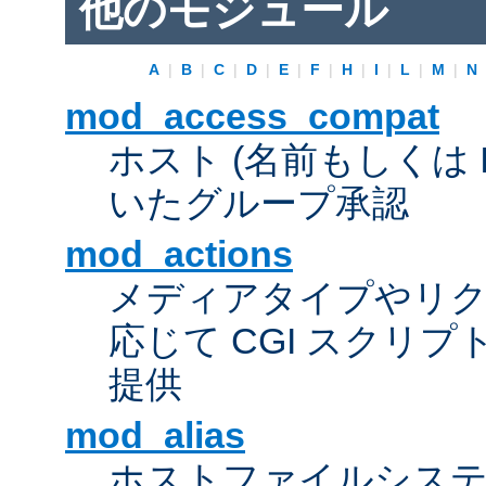
他のモジュール
A
|
B
|
C
|
D
|
E
|
F
|
H
|
I
|
L
|
M
|
N
mod_access_compat
ホスト (名前もしくは 
いたグループ承認
mod_actions
メディアタイプやリ
応じて CGI スクリ
提供
mod_alias
ホストファイルシス