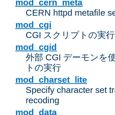
mod_cern_meta
CERN httpd metafile s
mod_cgi
CGI スクリプトの実行
mod_cgid
外部 CGI デーモンを使
トの実行
mod_charset_lite
Specify character set tr
recoding
mod_data