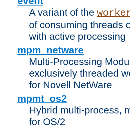
event
A variant of the
worke
of consuming threads o
with active processing
mpm_netware
Multi-Processing Modu
exclusively threaded w
for Novell NetWare
mpmt_os2
Hybrid multi-process,
for OS/2