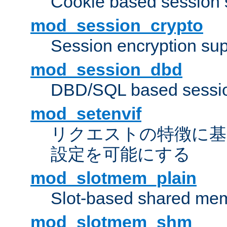
Cookie based session 
mod_session_crypto
Session encryption sup
mod_session_dbd
DBD/SQL based sessio
mod_setenvif
リクエストの特徴に基
設定を可能にする
mod_slotmem_plain
Slot-based shared mem
mod_slotmem_shm