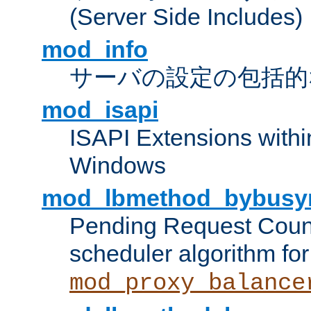
(Server Side Includes)
mod_info
サーバの設定の包括的
mod_isapi
ISAPI Extensions withi
Windows
mod_lbmethod_bybusy
Pending Request Count
scheduler algorithm for
mod_proxy_balance