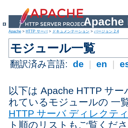
Apach
Apache
>
HTTP サーバ
>
ドキュメンテーション
>
バージョン 2.4
モジュール一覧
翻訳済み言語:
de
|
en
|
e
以下は Apache HTTP
れているモジュールの 一
HTTP サーバ ディレクテ
ト順のリストもご覧くださ