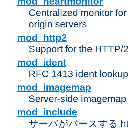
mod_heartmonitor
Centralized monitor fo
origin servers
mod_http2
Support for the HTTP/2
mod_ident
RFC 1413 ident looku
mod_imagemap
Server-side imagemap
mod_include
サーバがパースする ht