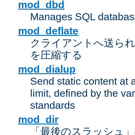
mod_dbd
Manages SQL database
mod_deflate
クライアントへ送ら
を圧縮する
mod_dialup
Send static content at 
limit, defined by the v
standards
mod_dir
「最後のスラッシュ」