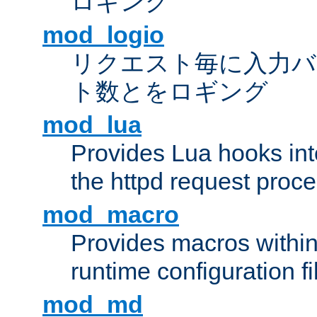
ロギング
mod_logio
リクエスト毎に入力バ
ト数とをロギング
mod_lua
Provides Lua hooks into
the httpd request proc
mod_macro
Provides macros withi
runtime configuration fi
mod_md