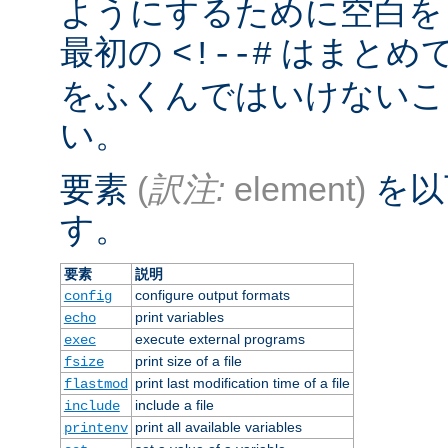
ようにするために空白を
最初の
はまとめ
<!--#
をふくんではいけないこ
い。
要素
(
訳注:
element)
を以
す。
要素
説明
configure output formats
config
print variables
echo
execute external programs
exec
print size of a file
fsize
print last modification time of a file
flastmod
include a file
include
print all available variables
printenv