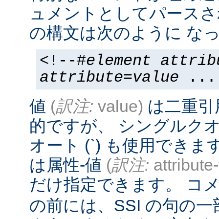
ュメントとしてパースさ
の構文は次のように なっ
<!--#
element
attrib
attribute
=
value
...
値
(
訳注:
value)
は二重引
的ですが、 シングルクオー
オート (`) も使用でき
は属性-値
(
訳注:
attribute
だけ指定できます。 コメ
の前には、SSI の句の