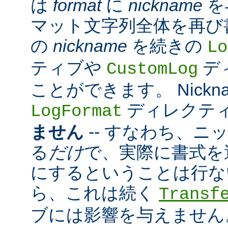
は
format
に
nickname
を
マット文字列全体を再び
の
nickname
を続きの
Lo
ティブや
デ
CustomLog
ことができます。 Nickn
ディレクテ
LogFormat
ません
-- すなわち、ニ
る
だけ
で、実際に書式を
にするということは行な
ら、これは続く
Transf
ブには影響を与えません