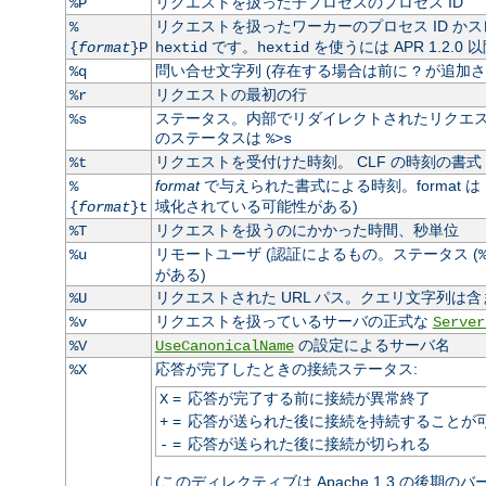
リクエストを扱った子プロセスのプロセス ID
%P
リクエストを扱ったワーカーのプロセス ID かス
%
です。
を使うには APR 1.2.0
{
format
}P
hextid
hextid
問い合せ文字列 (存在する場合は前に
が追加さ
%q
?
リクエストの最初の行
%r
ステータス。内部でリダイレクトされたリクエスト
%s
のステータスは
%>s
リクエストを受付けた時刻。 CLF の時刻の書式 
%t
format
で与えられた書式による時刻。format は
%
域化されている可能性がある)
{
format
}t
リクエストを扱うのにかかった時間、秒単位
%T
リモートユーザ (認証によるもの。ステータス (
%u
がある)
リクエストされた URL パス。クエリ文字列は含
%U
リクエストを扱っているサーバの正式な
%v
Server
の設定によるサーバ名
%V
UseCanonicalName
応答が完了したときの接続ステータス:
%X
=
応答が完了する前に接続が異常終了
X
=
応答が送られた後に接続を持続することが
+
=
応答が送られた後に接続が切られる
-
(このディレクティブは Apache 1.3 の後期の