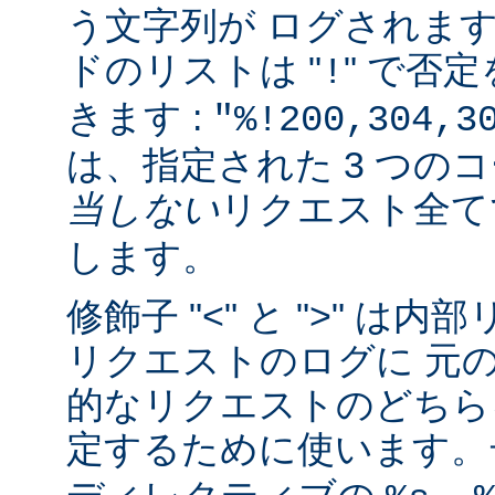
う文字列が ログされま
ドのリストは "
" で否
!
きます :
"%!200,304,3
は、指定された 3 つの
当しない
リクエスト全
します。
修飾子 "<" と ">" 
リクエストのログに 元
的なリクエストのどちら
定するために使います。