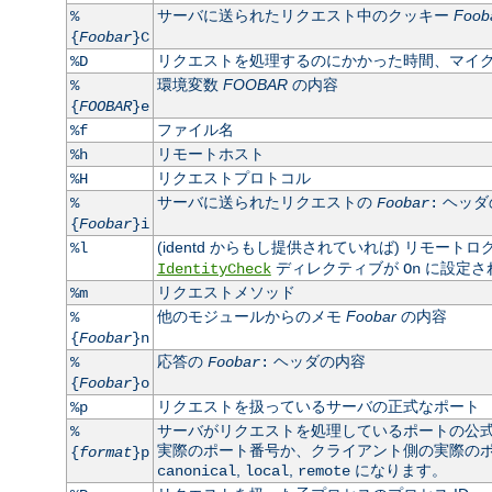
サーバに送られたリクエスト中のクッキー
Foob
%
{
Foobar
}C
リクエストを処理するのにかかった時間、マイ
%D
環境変数
FOOBAR
の内容
%
{
FOOBAR
}e
ファイル名
%f
リモートホスト
%h
リクエストプロトコル
%H
サーバに送られたリクエストの
ヘッダ
%
Foobar
:
{
Foobar
}i
(identd からもし提供されていれば) リモート
%l
ディレクティブが
に設定さ
IdentityCheck
On
リクエストメソッド
%m
他のモジュールからのメモ
Foobar
の内容
%
{
Foobar
}n
応答の
ヘッダの内容
%
Foobar
:
{
Foobar
}o
リクエストを扱っているサーバの正式なポート
%p
サーバがリクエストを処理しているポートの公
%
実際のポート番号か、クライアント側の実際のポート
{
format
}p
,
,
になります。
canonical
local
remote