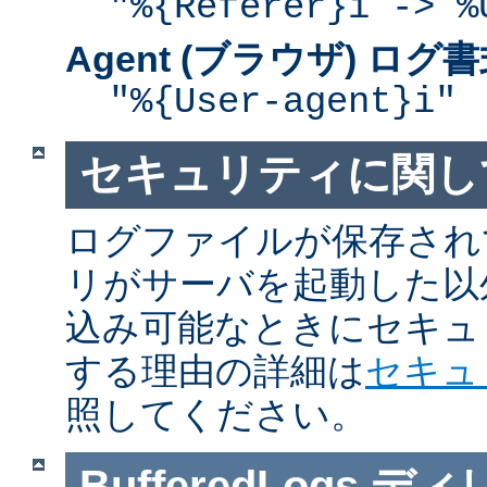
"%{Referer}i -> %
Agent (ブラウザ) ログ
"%{User-agent}i"
セキュリティに関し
ログファイルが保存され
リがサーバを起動した以
込み可能なときにセキュ
する理由の詳細は
セキュ
照してください。
BufferedLogs
ディ