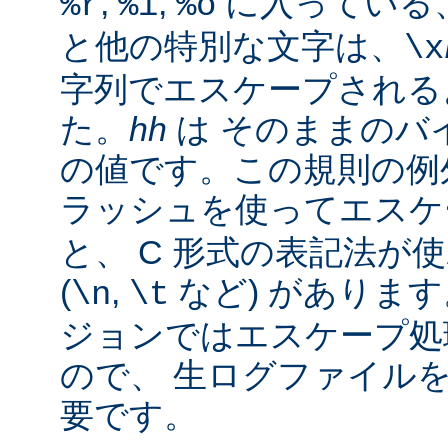
,
,
に入っている
%r
%i
%o
と他の特別な文字は、
\x
字列でエスケープされる
た。
hh
は そのままのバイ
の値です。この規則の例
ラッシュを使ってエス
と、 C 形式の表記法が
(
,
など) があります。
\n
\t
ジョンではエスケープ処
ので、 生ログファイル
要です。