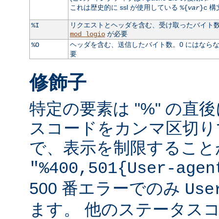
これは歴史的に ssl が使用している
構
%{
var
}c
リクエストとヘッダを含む、受け取ったバイト数。
%I
が必要
mod_logio
ヘッダを含む、送信したバイト数。0 にはなら
%O
要
修飾子
特定の要素は "%" の直後
スコードをカンマ区切り
で、表示を制限すること
"%400,501{User-agen
500 番エラーでのみ
Use
ます。 他のステータス