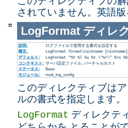
このディレクティブの解
されていません。英語版
LogFormat
ディレ
説明:
ログファイルで使用する書式を設定する
構文:
LogFormat
format
|
nickname
[
nickname
]
デフォルト:
LogFormat "%h %l %u %t \"%r\" %>s %b
コンテキスト:
サーバ設定ファイル, バーチャルホスト
ステータス:
Base
モジュール:
mod_log_config
このディレクティブはア
ルの書式を指定します。
ディレクテ
LogFormat
どちらかを とることが