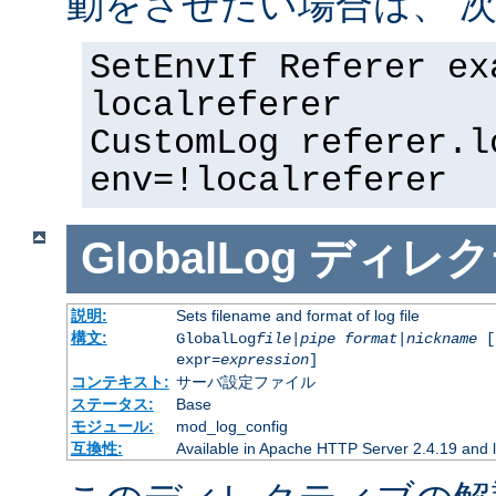
動をさせたい場合は、 次
SetEnvIf Referer ex
localreferer
CustomLog referer.l
env=!localreferer
GlobalLog
ディレク
説明:
Sets filename and format of log file
構文:
GlobalLog
file
|
pipe
format
|
nickname
[
expr=
expression
]
コンテキスト:
サーバ設定ファイル
ステータス:
Base
モジュール:
mod_log_config
互換性:
Available in Apache HTTP Server 2.4.19 and l