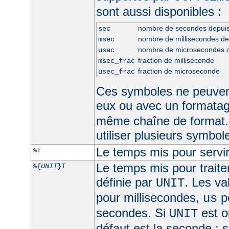
sont aussi disponibles :
nombre de secondes depui
sec
nombre de millisecondes d
msec
nombre de microsecondes 
usec
fraction de milliseconde
msec_frac
fraction de microseconde
usec_frac
Ces symboles ne peuven
eux ou avec un formata
même chaîne de format.
utiliser plusieurs symbo
Le temps mis pour servir
%T
Le temps mis pour traite
%{
UNIT
}T
définie par
. Les va
UNIT
pour millisecondes,
p
us
secondes. Si
est om
UNIT
défaut est la seconde ; s