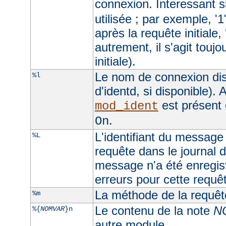
connexion. Interessant si
utilisée ; par exemple, '1
après la requête initiale, 
autrement, il s'agit toujo
initiale).
Le nom de connexion dis
%l
d'identd, si disponible). A
est présent 
mod_ident
.
On
L'identifiant du message 
%L
requête dans le journal d
message n'a été enregist
erreurs pour cette requê
La méthode de la requêt
%m
Le contenu de la note
N
%{
NOMVAR
}n
autre module.