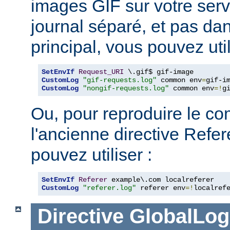
images GIF sur votre serv
journal séparé, et pas dan
principal, vous pouvez util
SetEnvIf
Request_URI
CustomLog
"gif-requests.log"
 common env
=
CustomLog
"nongif-requests.log"
 common env
=!
g
Ou, pour reproduire le c
l'ancienne directive Refe
pouvez utiliser :
SetEnvIf
Referer
CustomLog
"referer.log"
 referer env
=!
localref
Directive
GlobalLog