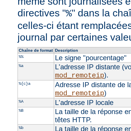
même sont journalisées e
directives "
" dans la cha
%
celles-ci étant remplacées
journal par certaines val
Chaîne de format
Description
Le signe "pourcentage"
%%
L'adresse IP distante (vo
%a
).
mod_remoteip
Adresse IP distante de l
%{c}a
)
mod_remoteip
L'adresse IP locale
%A
La taille de la réponse e
%B
têtes HTTP.
La taille de la réponse e
%b