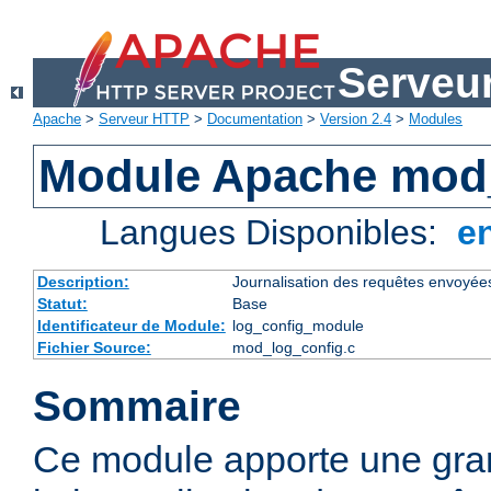
Serveu
Apache
>
Serveur HTTP
>
Documentation
>
Version 2.4
>
Modules
Module Apache mod
Langues Disponibles:
e
Description:
Journalisation des requêtes envoyée
Statut:
Base
Identificateur de Module:
log_config_module
Fichier Source:
mod_log_config.c
Sommaire
Ce module apporte une gra