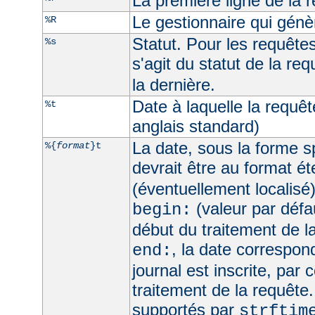
La première ligne de la 
Le gestionnaire qui génèr
%R
Statut. Pour les requêtes 
%s
s'agit du statut de la req
la dernière.
Date à laquelle la requê
%t
anglais standard)
La date, sous la forme sp
%{
format
}t
devrait être au format é
(éventuellement localisé
(valeur par défau
begin:
début du traitement de l
, la date correspo
end:
journal est inscrite, par 
traitement de la requête
supportés par
strftim