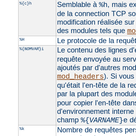
Semblable à
, mais ex
%{c}h
%h
de la connection TCP sou
modification réalisée sur
des modules tels que
mo
Le protocole de la requê
%H
Le contenu des lignes d'
%{
NOMVAR
}i
requête envoyée au serv
ajoutés par d'autres mo
). Si vous
mod_headers
qu'était l'en-tête de la r
par la plupart des module
pour copier l'en-tête dan
d'environnement interne e
champ
dé
%{
VARNAME
}e
Nombre de requêtes pers
%k