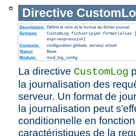
Directive
CustomLo
Description:
Définit le nom et le format du fichier journal
Syntaxe:
CustomLog
fichier
|
pipe
format
|
alias
[
expr=
expression
]
Contexte:
configuration globale, serveur virtuel
Statut:
Base
Module:
mod_log_config
La directive
p
CustomLog
la journalisation des req
serveur. Un format de journ
la journalisation peut s'e
conditionnelle en fonctio
caractéristiques de la req