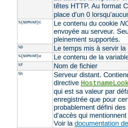
têtes HTTP. Au format CL
place d'un 0 lorsqu'aucu
Le contenu du cookie
N
%{
NOMVAR
}C
envoyée au serveur. Seul
pleinement supportés.
Le temps mis à servir la
%D
Le contenu de la variab
%{
NOMVAR
}e
Nom de fichier
%f
Serveur distant. Contiend
%h
directive
HostnameLoo
qui est sa valeur par déf
enregistrée que pour cer
probablement défini des 
d'accès qui mentionnent 
Voir la
documentation de