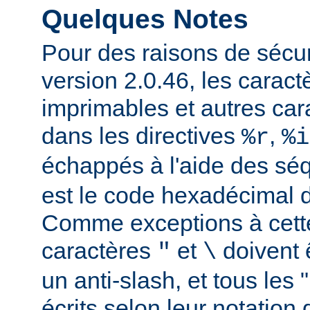
Quelques Notes
Pour des raisons de sécuri
version 2.0.46, les carac
imprimables et autres car
dans les directives
,
%r
%i
échappés à l'aide des s
est le code hexadécimal d
Comme exceptions à cette
caractères
et
doivent 
"
\
un anti-slash, et tous les 
écrits selon leur notation 