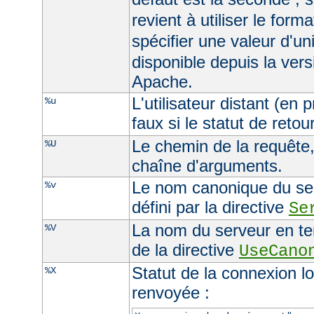
revient à utiliser le form
spécifier une valeur d'un
disponible depuis la ver
Apache.
L'utilisateur distant (en
%u
faux si le statut de retour
Le chemin de la requête, 
%U
chaîne d'arguments.
Le nom canonique du serv
%v
défini par la directive
Se
La nom du serveur en ten
%V
de la directive
UseCano
Statut de la connexion l
%X
renvoyée :