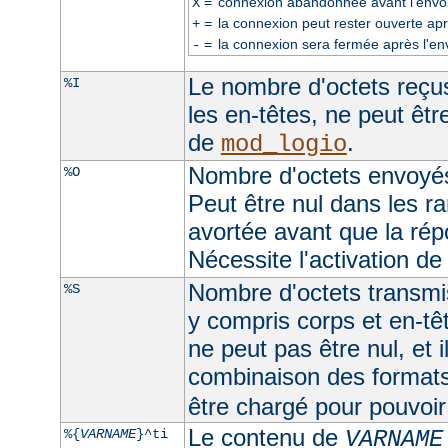
=
connexion abandonnée avant l'envoi
X
=
la connexion peut rester ouverte apr
+
=
la connexion sera fermée après l'en
-
Le nombre d'octets reçus
%I
les en-têtes, ne peut être
de
.
mod_logio
Nombre d'octets envoyés
%O
Peut être nul dans les r
avortée avant que la rép
Nécessite l'activation d
Nombre d'octets transmis
%S
y compris corps et en-t
ne peut pas être nul, et 
combinaison des format
être chargé pour pouvoir 
Le contenu de
%{
VARNAME
}^ti
VARNAME