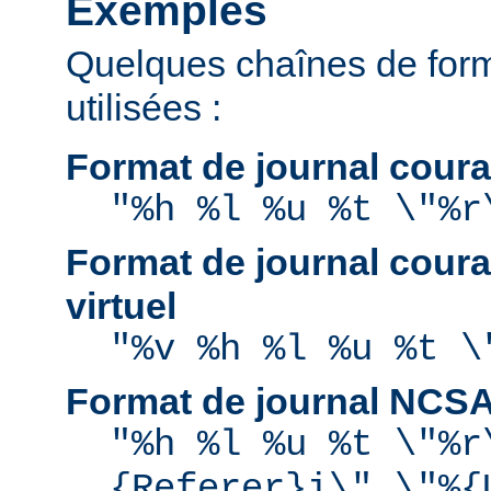
Exemples
Quelques chaînes de for
utilisées :
Format de journal coura
"%h %l %u %t \"%r
Format de journal coura
virtuel
"%v %h %l %u %t \
Format de journal NCS
"%h %l %u %t \"%r
{Referer}i\" \"%{