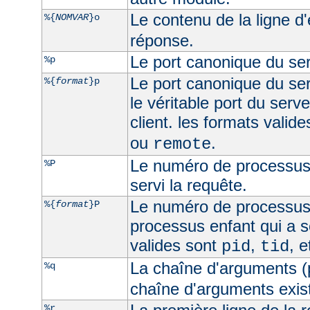
Le contenu de la ligne d
%{
NOMVAR
}o
réponse.
Le port canonique du ser
%p
Le port canonique du ser
%{
format
}p
le véritable port du serve
client. les formats valid
ou
.
remote
Le numéro de processus 
%P
servi la requête.
Le numéro de processus
%{
format
}P
processus enfant qui a s
valides sont
,
, 
pid
tid
La chaîne d'arguments (
%q
chaîne d'arguments exist
%r