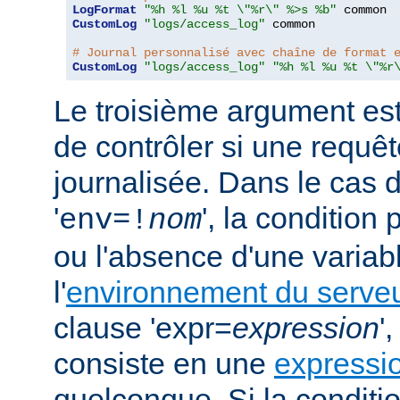
LogFormat
"%h %l %u %t \"%r\" %>s %b"
CustomLog
"logs/access_log"
 common

# Journal personnalisé avec chaîne de format 
CustomLog
"logs/access_log"
"%h %l %u %t \"%r
Le troisième argument est
de contrôler si une requêt
journalisée. Dans le cas 
'
', la condition
env=!
nom
ou l'absence d'une variabl
l'
environnement du serve
clause 'expr=
expression
'
consiste en une
expressi
quelconque. Si la conditio