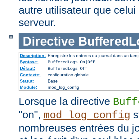
autre utilisateur que celu
serveur.
Directive
BufferedL
Description:
Enregistre les entrées du journal dans un tam
Syntaxe:
BufferedLogs On|Off
Défaut:
BufferedLogs Off
Contexte:
configuration globale
Statut:
Base
Module:
mod_log_config
Lorsque la directive
Buff
"on",
s
mod_log_config
nombreuses entrées du j