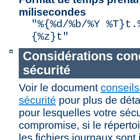
milisecondes
"%{%d/%b/%Y %T}t.
{%z}t"
Considérations con
sécurité
Voir le document
conseils
sécurité
pour plus de détai
pour lesquelles votre sécu
compromise, si le réperto
les fichiers journaux sont 