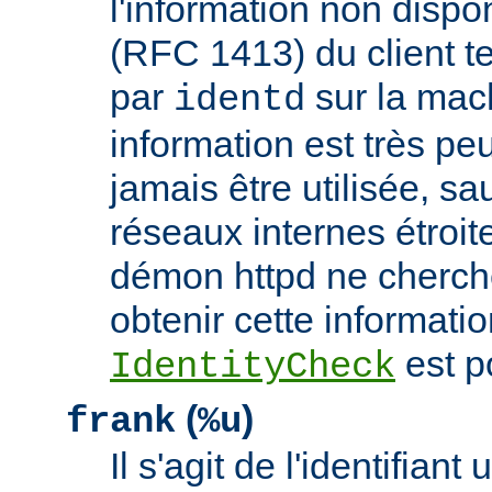
l'information non dispon
(RFC 1413) du client t
par
sur la mach
identd
information est très peu
jamais être utilisée, sa
réseaux internes étroit
démon httpd ne cherche
obtenir cette informatio
est p
IdentityCheck
(
)
frank
%u
Il s'agit de l'identifiant 