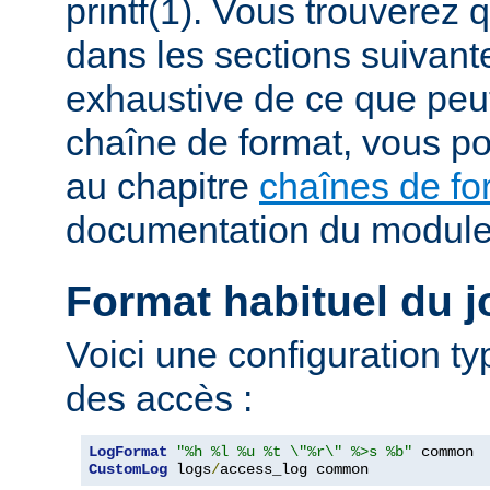
printf(1). Vous trouverez
dans les sections suivante
exhaustive de ce que peu
chaîne de format, vous po
au chapitre
chaînes de fo
documentation du modul
Format habituel du j
Voici une configuration ty
des accès :
LogFormat
"%h %l %u %t \"%r\" %>s %b"
CustomLog
 logs
/
access_log common