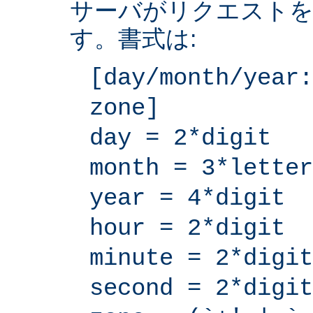
サーバがリクエストを
す。書式は:
[day/month/year:
zone]
day = 2*digit
month = 3*letter
year = 4*digit
hour = 2*digit
minute = 2*digit
second = 2*digit