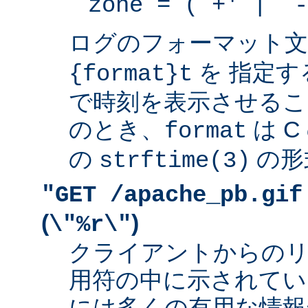
zone = (`+' | `-
ログのフォーマット
を 指定す
{format}t
で時刻を表示させるこ
のとき、
は 
format
の
の形
strftime(3)
"GET /apache_pb.gif
(
)
\"%r\"
クライアントからの
用符の中に示されてい
には多くの有用な情報