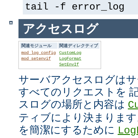
tail -f error_log
アクセスログ
関連モジュール
関連ディレクティブ
mod_log_config
CustomLog
mod_setenvif
LogFormat
SetEnvIf
サーバアクセスログはサ
すべてのリクエストを 
スログの場所と内容は
C
ティブにより決まります
を簡潔にするために
Log