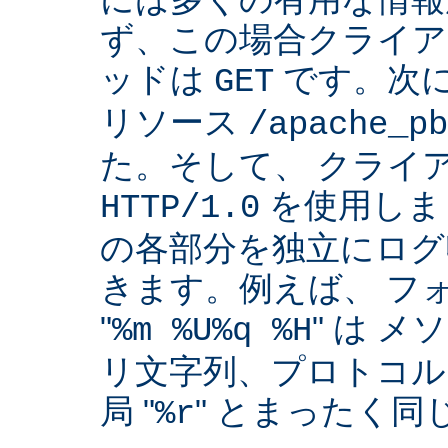
ず、この場合クライア
ッドは
です。次
GET
リソース
/apache_pb
た。そして、 クライ
を使用しま
HTTP/1.0
の各部分を独立にログ
きます。例えば、 フ
"
" は 
%m %U%q %H
リ文字列、プロトコル
局 "
" とまったく
%r