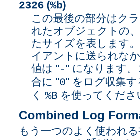
(
)
2326
%b
この最後の部分はクラ
れたオブジェクトの、
たサイズを表します
イアントに送られなか
値は "
" になります
-
合に "
" をログ収集
0
く
を使ってくださ
%B
Combined Log Form
もう一つのよく使われる書式