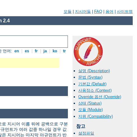
모듈
|
지시어들
|
FAQ
|
용어
|
사이트맵
 2.4
 언어:
en
|
es
|
fr
|
ja
|
ko
|
tr
설명 (Description)
문법 (Syntax)
기본값 (Default)
사용장소 (Context)
Override 옵션 (Override)
상태 (Status)
모듈 (Module)
지원 (Compatibility)
으로 지시어 이름 뒤에 공백으로 구분
참고
규먼트가 여러 값중 하나일 경우 값
설정파일
않은 지시어는 마지막 아규먼트가 반