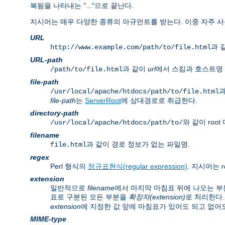
복됨을 나타내는 "..."으로 끝난다.
지시어는 매우 다양한 종류의 아규먼트를 받는다. 이중 자주 사
URL
과 같
http://www.example.com/path/to/file.html
URL-path
과 같이
url
에서 스킴과 호스트명 
/path/to/file.html
file-path
과
/usr/local/apache/htdocs/path/to/file.html
file-path
는
ServerRoot
에 상대경로로 취급한다.
directory-path
와 같이 ro
/usr/local/apache/htdocs/path/to/
filename
과 같이 경로 정보가 없는 파일명.
file.html
regex
Perl 형식의
정규표현식(regular expression)
. 지시어는
extension
일반적으로
filename
에서 마지막 마침표 뒤에 나오는 부
표로 구분된 모든 부분을
확장자(extension)
로 처리한다.
extension
에 지정한 값 앞에 마침표가 있어도 되고 없어도
MIME-type