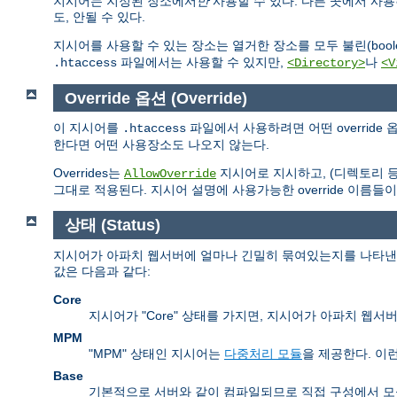
지시어는 지정된 장소에서
만
사용할 수 있다. 다른 곳에서 사
도, 안될 수 있다.
지시어를 사용할 수 있는 장소는 열거한 장소를 모두 불린(boolea
파일에서는 사용할 수 있지만,
나
.htaccess
<Directory>
<V
Override 옵션 (Override)
이 지시어를
파일에서 사용하려면 어떤 overrid
.htaccess
한다면 어떤 사용장소도 나오지 않는다.
Overrides는
지시어로 지시하고, (디렉토리 
AllowOverride
그대로 적용된다. 지시어 설명에 사용가능한 override 이름들이
상태 (Status)
지시어가 아파치 웹서버에 얼마나 긴밀히 묶여있는지를 나타낸다.
값은 다음과 같다:
Core
지시어가 "Core" 상태를 가지면, 지시어가 아파치 웹
MPM
"MPM" 상태인 지시어는
다중처리 모듈
을 제공한다. 이
Base
기본적으로 서버와 같이 컴파일되므로 직접 구성에서 모듈