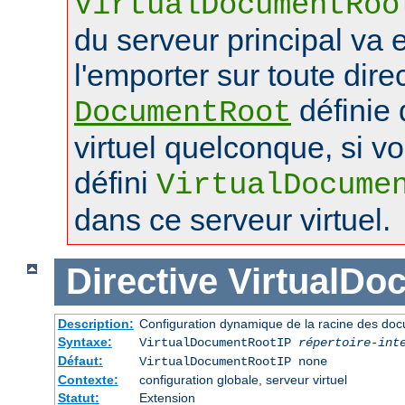
VirtualDocumentRoo
du serveur principal va 
l'emporter sur toute dire
définie 
DocumentRoot
virtuel quelconque, si v
défini
VirtualDocume
dans ce serveur virtuel.
Directive
VirtualDo
Description:
Configuration dynamique de la racine des doc
Syntaxe:
VirtualDocumentRootIP
répertoire-int
Défaut:
VirtualDocumentRootIP none
Contexte:
configuration globale, serveur virtuel
Statut:
Extension