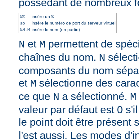
possèdant de nombreux f
insère un
%%
%
insère le numéro de port du serveur virtuel
%p
insère le nom (en partie)
%N.M
et
permettent de spéci
N
M
chaînes du nom.
sélect
N
composants du nom sépar
et
sélectionne des caract
M
ce que
a sélectionné.
N
M
valeur par défaut est 0 s'il
le point doit être présent 
l'est aussi. Les modes d'i