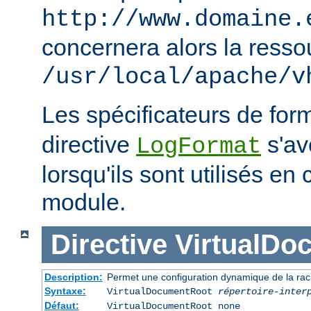
http://www.domaine.
concernera alors la resso
/usr/local/apache/v
Les spécificateurs de for
directive
s'avè
LogFormat
lorsqu'ils sont utilisés en
module.
Directive
VirtualDo
Description:
Permet une configuration dynamique de la rac
Syntaxe:
VirtualDocumentRoot
répertoire-inter
Défaut:
VirtualDocumentRoot none