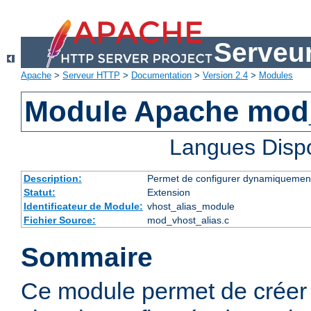
Serveu
Apache
>
Serveur HTTP
>
Documentation
>
Version 2.4
>
Modules
Module Apache mod_
Langues Disp
Description:
Permet de configurer dynamiquement
Statut:
Extension
Identificateur de Module:
vhost_alias_module
Fichier Source:
mod_vhost_alias.c
Sommaire
Ce module permet de créer