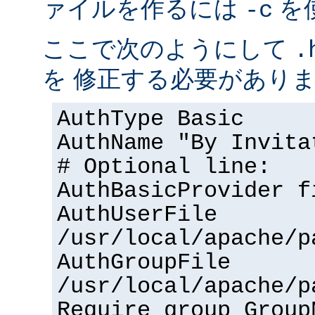
ァイルを作るには
を
-c
ここで次のようにして
.
を 修正する必要があり
AuthType Basic
AuthName "By Invita
# Optional line:
AuthBasicProvider f
AuthUserFile
/usr/local/apache/p
AuthGroupFile
/usr/local/apache/p
Require group Group