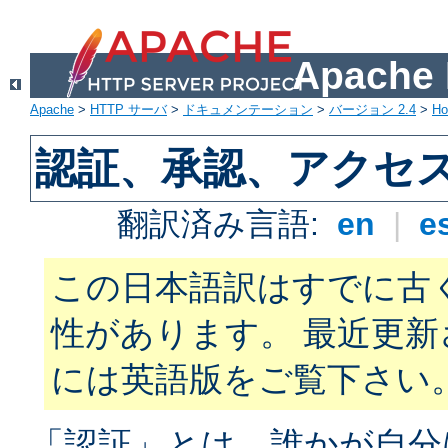
Apach
Apache
>
HTTP サーバ
>
ドキュメンテーション
>
バージョン 2.4
>
H
認証、承認、アクセ
翻訳済み言語:
en
|
e
この日本語訳はすでに古
性があります。 最近更
には英語版をご覧下さい
「認証」とは、誰かが自分