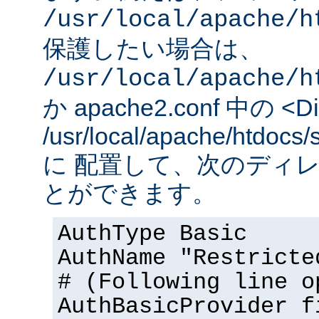
/usr/local/apache/h
保護したい場合は、
/usr/local/apache/h
か apache2.conf 中の <Dir
/usr/local/apache/htd
に 配置して、次のディ
とができます。
AuthType Basic
AuthName "Restricte
# (Following line o
AuthBasicProvider f